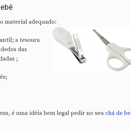
bebê
do material adequado:
ntil; a tesoura
s dedos das
dadas ;
ês;
tens, é uma idéia bem legal pedir no seu
chá de be