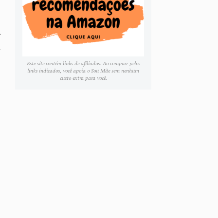
a
m
Este site contém links de afiliados. Ao comprar pelos
links indicados, você apoia o Sou Mãe sem nenhum
custo extra para você.