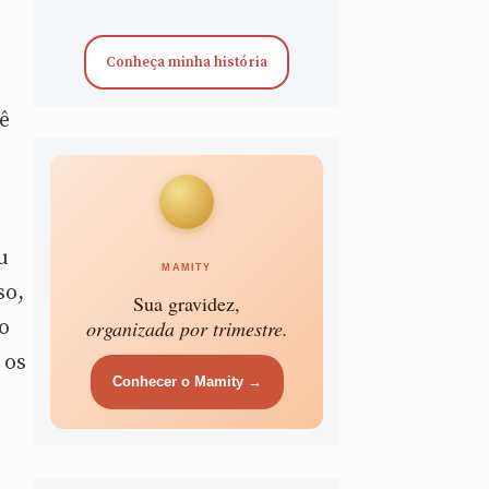
Conheça minha história
ê
u
MAMITY
so,
Sua gravidez,
o
organizada por trimestre.
 os
Conhecer o Mamity →