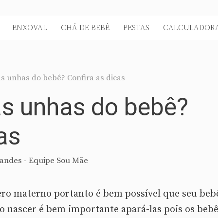
ENXOVAL
CHÁ DE BEBÊ
FESTAS
CALCULADORA
s unhas do bebê? Confira as dicas
as unhas do bebê?
as
andes - Equipe Sou Mãe
ero materno portanto é bem possível que seu bebê
o nascer é bem importante apará-las pois os beb