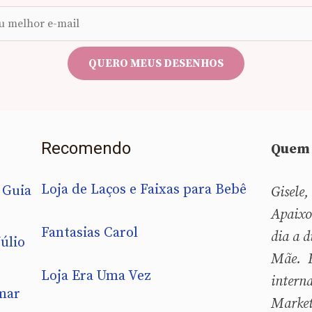
Seu
e-
mail
QUERO MEUS DESENHOS
Recomendo
Quem 
Loja de Laços e Faixas para Bebê
 Guia
Gisele,
Apaixo
Fantasias Carol
dia a d
úlio
Mãe. B
Loja Era Uma Vez
intern
mar
Market