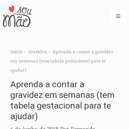
Pular
para
ME
o
conteúdo
Início
›
Gravidez
›
Aprenda a contar a gravidez
em semanas (tem tabela gestacional para te
ajudar)
Aprenda a contar a
gravidez em semanas (tem
tabela gestacional para te
ajudar)