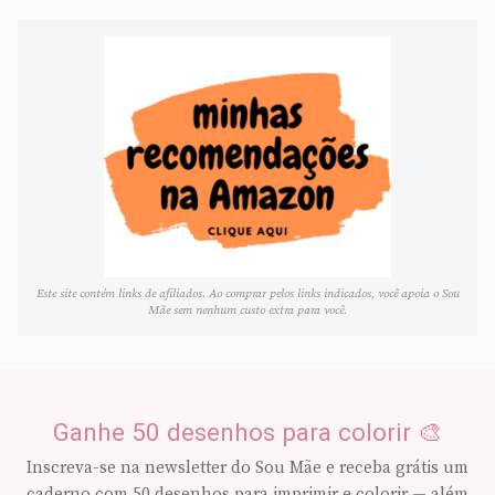
Este site contém links de afiliados. Ao comprar pelos links indicados, você apoia o Sou
Mãe sem nenhum custo extra para você.
Ganhe 50 desenhos para colorir 🎨
Inscreva-se na newsletter do Sou Mãe e receba grátis um
caderno com 50 desenhos para imprimir e colorir — além