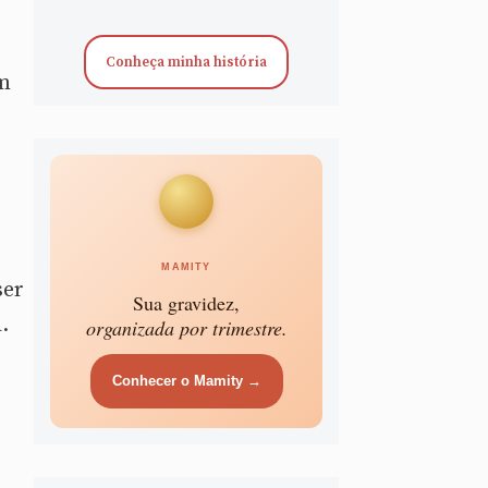
Conheça minha história
em
MAMITY
ser
Sua gravidez,
.
organizada por trimestre.
Conhecer o Mamity →