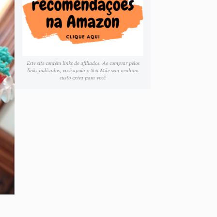
Este site contém links de afiliados. Ao comprar pelos
links indicados, você apoia o Sou Mãe sem nenhum
custo extra para você.