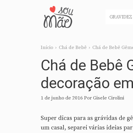
Pular
para
GRAVIDEZ
o
conteúdo
Início
›
Chá de Bebê
›
Chá de Bebê Gême
Chá de Bebê 
decoração em
1 de junho de 2016
Por
Gisele Cirolini
Super dicas para as grávidas de 
um casal, separei várias ideias pa