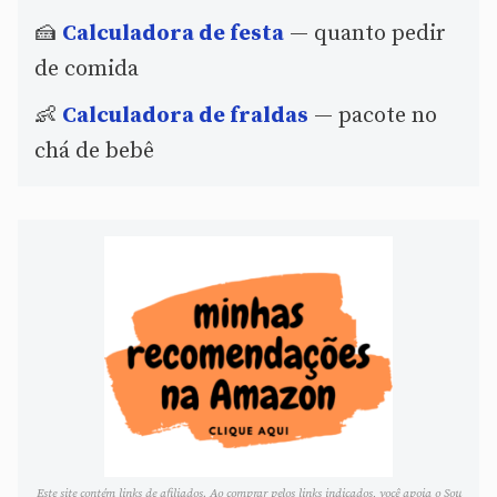
🍰
Calculadora de festa
— quanto pedir
de comida
👶
Calculadora de fraldas
— pacote no
chá de bebê
Este site contém links de afiliados. Ao comprar pelos links indicados, você apoia o Sou