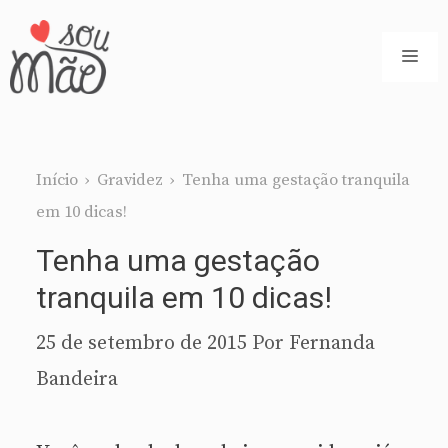
Pular
para
ME
o
conteúdo
Início
›
Gravidez
›
Tenha uma gestação tranquila
em 10 dicas!
Tenha uma gestação
tranquila em 10 dicas!
25 de setembro de 2015
Por
Fernanda
Bandeira