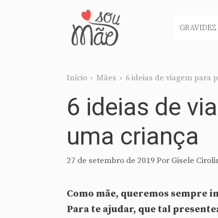
Pular
para
GRAVIDEZ
o
conteúdo
Início
›
Mães
›
6 ideias de viagem para 
6 ideias de v
uma criança
27 de setembro de 2019
Por
Gisele Ciroli
Como mãe, queremos sempre inov
Para te ajudar, que tal present