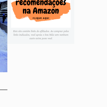
Este site contém links de afiliados. Ao comprar pelos
links indicados, você apoia o Sou Mãe sem nenhum
custo extra para você.