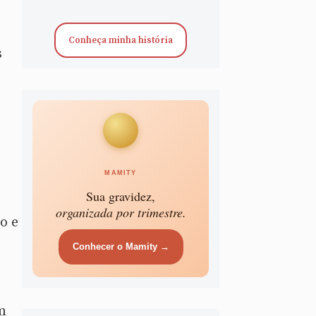
Conheça minha história
s
MAMITY
Sua gravidez,
organizada por trimestre.
o e
Conhecer o Mamity →
m