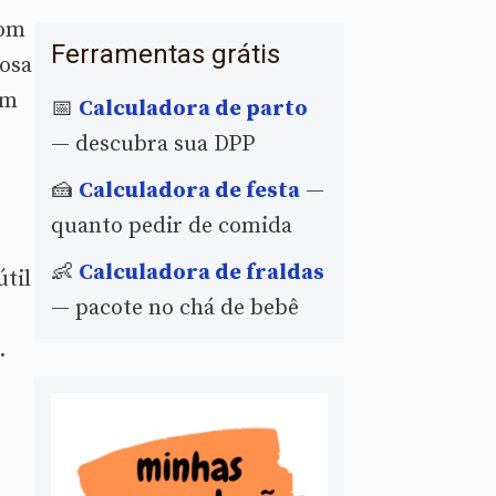
com
Ferramentas grátis
osa
em
📅
Calculadora de parto
— descubra sua DPP
🍰
Calculadora de festa
—
quanto pedir de comida
👶
Calculadora de fraldas
útil
— pacote no chá de bebê
.
,