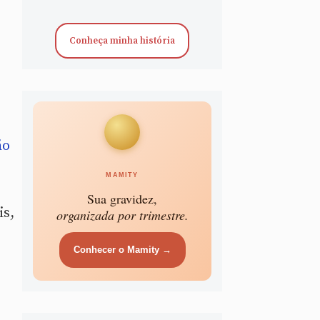
Conheça minha história
ão
MAMITY
Sua gravidez,
is,
organizada por trimestre.
Conhecer o Mamity →