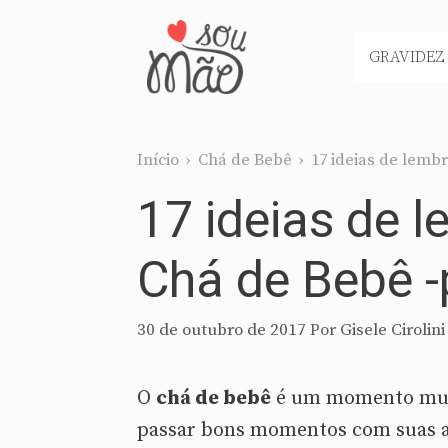
Pular
para
GRAVIDEZ
o
conteúdo
Início
›
Chá de Bebê
›
17 ideias de lemb
17 ideias de 
Chá de Bebê -
30 de outubro de 2017
Por
Gisele Cirolini
O
chá de bebê
é um momento muito
passar bons momentos com suas a