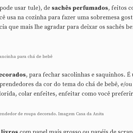
pode usar tule), de
sachês perfumados
, feitos 
cê usa na cozinha para fazer uma sobremesa gost
ia que mais lhe agradar para deixar os sachês b
ancinha para chá de bebê
ecorados
, para fechar sacolinhas e saquinhos. É 
 prendedores da cor do tema do chá de bebê, e/ou
orida, colar enfeites, enfeitar como você preferir
rendedor de roupa decorado. Imagem Casa da Anita
livros
com papel mais grosso ou papéis de scrap