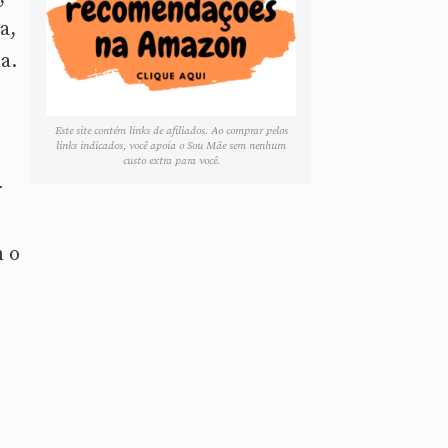
a,
a.
Este site contém links de afiliados. Ao comprar pelos
links indicados, você apoia o Sou Mãe sem nenhum
custo extra para você.
r
m o